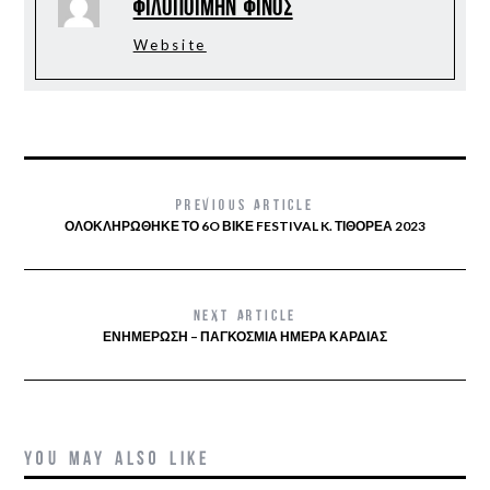
Φιλοποίμην Φίνος
Website
PREVIOUS ARTICLE
ΟΛΟΚΛΗΡΩΘΗΚΕ ΤΟ 6O ΒΙΚΕ FESTIVAL K. ΤΙΘΟΡΕΑ 2023
NEXT ARTICLE
ΕΝΗΜΈΡΩΣΗ – ΠΑΓΚΟΣΜΙΑ ΗΜΈΡΑ ΚΑΡΔΙΆΣ
YOU MAY ALSO LIKE