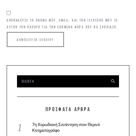
ΑΠΟΘΉΚΕΥΣΕ ΤΟ ΌΝΟΜΆ ΜΟΥ, EMAIL, ΚΑΙ ΤΟΝ ΙΣΤΌΤΟΠΟ ΜΟΥ ΣΕ
ΑΥΤΌΝ ΤΟΝ ΠΛΟΗΓΌ ΓΙΑ ΤΗΝ ΕΠΌΜΕΝΗ ΦΟΡΆ ΠΟΥ ΘΑ ΣΧΟΛΙΆΣΩ.
ΠΡΌΣΦΑΤΑ ΆΡΘΡΑ
7η Χορωδιακή Συνάντηση στον Θερινό
Κινηματογράφο