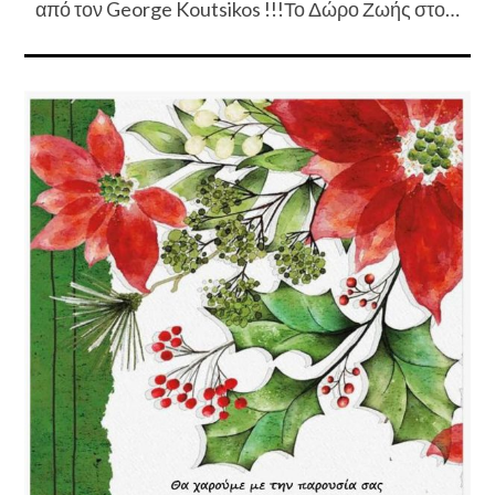
από τον George Koutsikos !!!Το Δώρο Ζωής στο…