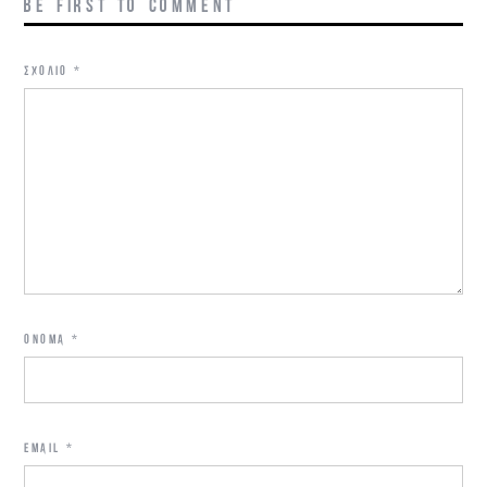
BE FIRST TO COMMENT
ΣΧΌΛΙΟ
*
ΌΝΟΜΑ
*
EMAIL
*