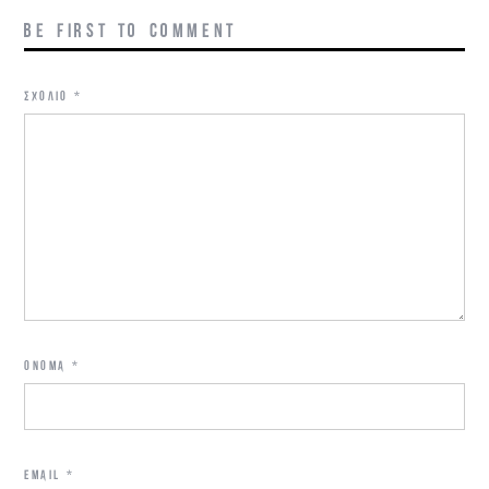
BE FIRST TO COMMENT
ΣΧΌΛΙΟ
*
ΌΝΟΜΑ
*
EMAIL
*