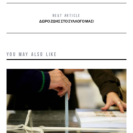
NEXT ARTICLE
ΔΏΡΟ ΖΩΉΣ ΣΤΟ ΣΎΛΛΟΓΟ ΜΑΣ!
YOU MAY ALSO LIKE