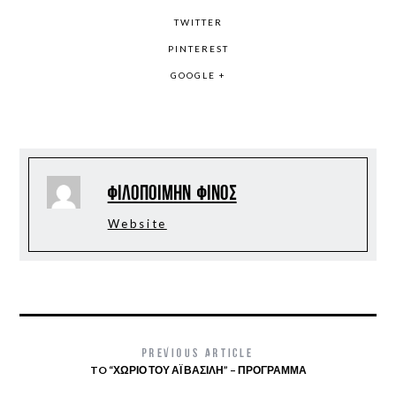
TWITTER
PINTEREST
GOOGLE +
Φιλοποίμην Φίνος
Website
PREVIOUS ARTICLE
TO “ΧΩΡΙΌ ΤΟΥ ΆΙ ΒΑΣΊΛΗ” – ΠΡΌΓΡΑΜΜΑ