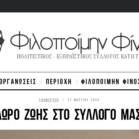
ΙΟΡΓΑΝΏΣΕΙΣ
ΠΕΡΙΟΧΉ
ΦΙΛΟΠΟΊΜΗΝ ΦΊΝΟ
ΕΝΗΜΈΡΩΣΗ
27 ΜΑΡΤΊΟΥ 2024
ΔΏΡΟ ΖΩΉΣ ΣΤΟ ΣΎΛΛΟΓΟ ΜΑΣ