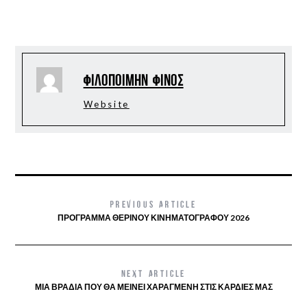
Φιλοποίμην Φίνος
Website
PREVIOUS ARTICLE
ΠΡΌΓΡΑΜΜΑ ΘΕΡΙΝΟΎ ΚΙΝΗΜΑΤΟΓΡΆΦΟΥ 2026
NEXT ARTICLE
ΜΙΑ ΒΡΑΔΙΆ ΠΟΥ ΘΑ ΜΕΊΝΕΙ ΧΑΡΑΓΜΈΝΗ ΣΤΙΣ ΚΑΡΔΙΈΣ ΜΑΣ