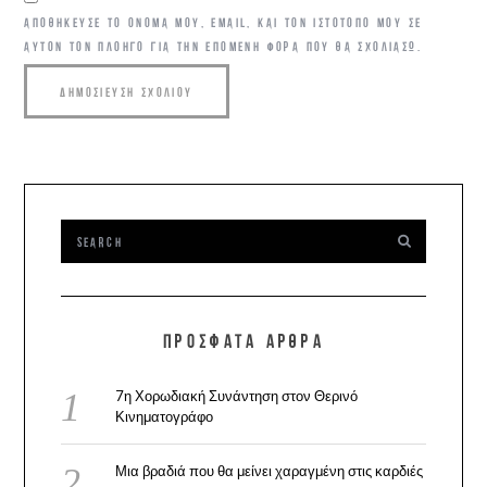
ΑΠΟΘΉΚΕΥΣΕ ΤΟ ΌΝΟΜΆ ΜΟΥ, EMAIL, ΚΑΙ ΤΟΝ ΙΣΤΌΤΟΠΟ ΜΟΥ ΣΕ
ΑΥΤΌΝ ΤΟΝ ΠΛΟΗΓΌ ΓΙΑ ΤΗΝ ΕΠΌΜΕΝΗ ΦΟΡΆ ΠΟΥ ΘΑ ΣΧΟΛΙΆΣΩ.
ΠΡΌΣΦΑΤΑ ΆΡΘΡΑ
7η Χορωδιακή Συνάντηση στον Θερινό
Κινηματογράφο
Μια βραδιά που θα μείνει χαραγμένη στις καρδιές