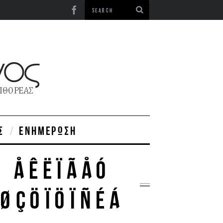
Σ
ΕΝΗΜΈΡΩΣΗ
Ó ÅÊËÏÃÅÓ
 ØÇÖÏÖÏÑÉÁ