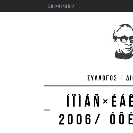
ΕΠΙΚΟΙΝΩΝΊΑ
ΣΎΛΛΟΓΟΣ
Δ
ÍÏÌÁÑ×ÉÁ
2006/ ÓÔÉ