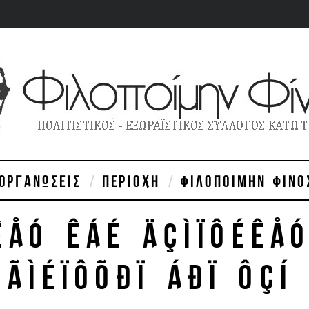
ΙΟΡΓΑΝΏΣΕΙΣ
ΠΕΡΙΟΧΉ
ΦΙΛΟΠΟΊΜΗΝ ΦΊΝΟ
ÊÅÓ ÊÁÉ ÄÇÌÏÔÉÊÅ
ÃÌÉÏÔÕÐÏ ÁÐÏ ÔÇÍ