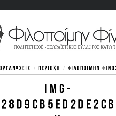
ΙΟΡΓΑΝΏΣΕΙΣ
ΠΕΡΙΟΧΉ
ΦΙΛΟΠΟΊΜΗΝ ΦΊΝΟ
IMG-
528D9CB5ED2DE2CB