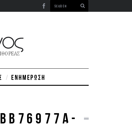
Σ
ΕΝΗΜΈΡΩΣΗ
BB76977A-