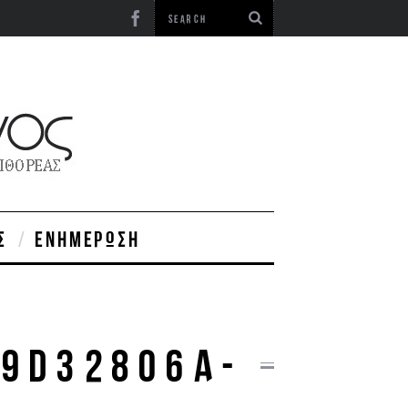
Σ
ΕΝΗΜΈΡΩΣΗ
B9D32806A-