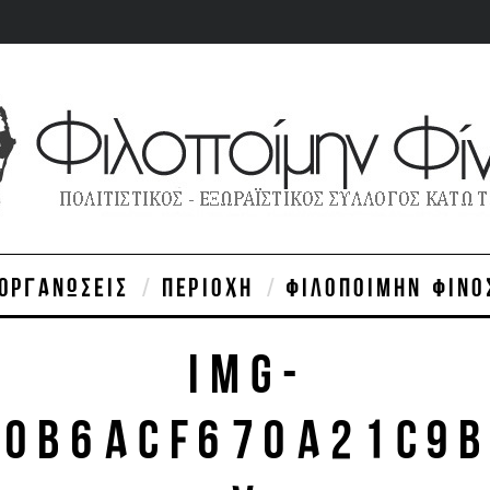
ΙΟΡΓΑΝΏΣΕΙΣ
ΠΕΡΙΟΧΉ
ΦΙΛΟΠΟΊΜΗΝ ΦΊΝΟ
IMG-
80B6ACF670A21C9